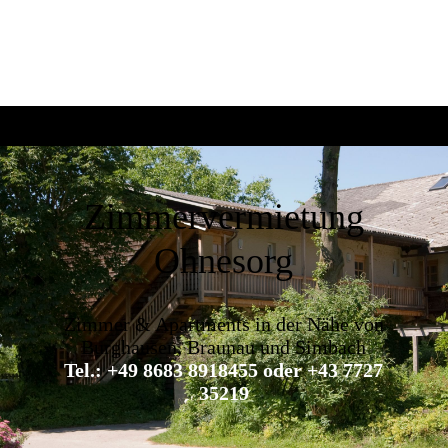
Zimmervermietung
Ohnesorg
Zimmer & Apartments in der Nähe von
Burghausen, Braunau und Simbach
Tel.: +49 8683 8918455 oder +43 7727
35219